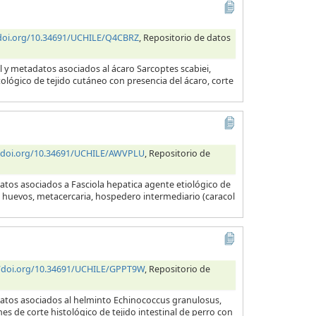
/doi.org/10.34691/UCHILE/Q4CBRZ
, Repositorio de datos
l y metadatos asociados al ácaro Sarcoptes scabiei,
tológico de tejido cutáneo con presencia del ácaro, corte
//doi.org/10.34691/UCHILE/AWVPLU
, Repositorio de
atos asociados a Fasciola hepatica agente etiológico de
a, huevos, metacercaria, hospedero intermediario (caracol
//doi.org/10.34691/UCHILE/GPPT9W
, Repositorio de
datos asociados al helminto Echinococcus granulosus,
es de corte histológico de tejido intestinal de perro con