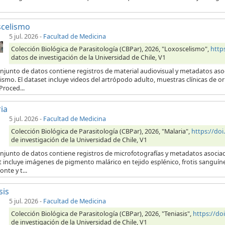
scelismo
5 jul. 2026
-
Facultad de Medicina
Colección Biológica de Parasitología (CBPar), 2026, "Loxoscelismo",
http
datos de investigación de la Universidad de Chile, V1
njunto de datos contiene registros de material audiovisual y metadatos aso
ismo. El dataset incluye videos del artrópodo adulto, muestras clínicas de 
Proced...
ia
5 jul. 2026
-
Facultad de Medicina
Colección Biológica de Parasitología (CBPar), 2026, "Malaria",
https://do
de investigación de la Universidad de Chile, V1
onjunto de datos contiene registros de microfotografías y metadatos asocia
t incluye imágenes de pigmento malárico en tejido esplénico, frotis sanguí
onte y t...
sis
5 jul. 2026
-
Facultad de Medicina
Colección Biológica de Parasitología (CBPar), 2026, "Teniasis",
https://d
de investigación de la Universidad de Chile, V1