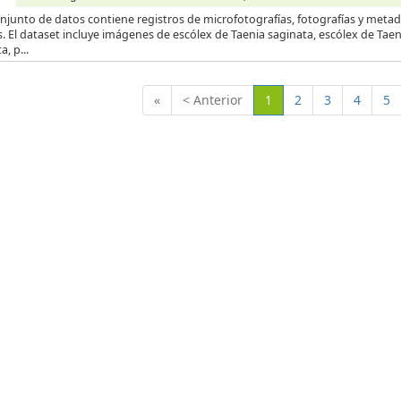
njunto de datos contiene registros de microfotografías, fotografías y metad
s. El dataset incluye imágenes de escólex de Taenia saginata, escólex de Tae
a, p...
(Actual)
«
< Anterior
1
2
3
4
5