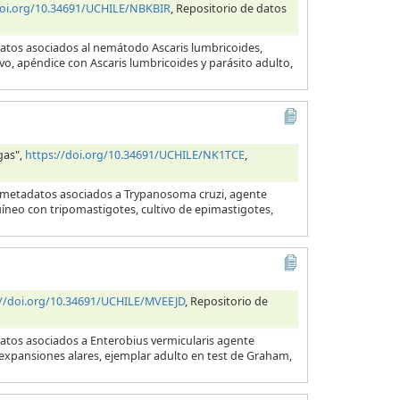
doi.org/10.34691/UCHILE/NBKBIR
, Repositorio de datos
datos asociados al nemátodo Ascaris lumbricoides,
evo, apéndice con Ascaris lumbricoides y parásito adulto,
gas",
https://doi.org/10.34691/UCHILE/NK1TCE
,
y metadatos asociados a Trypanosoma cruzi, agente
uíneo con tripomastigotes, cultivo de epimastigotes,
://doi.org/10.34691/UCHILE/MVEEJD
, Repositorio de
datos asociados a Enterobius vermicularis agente
s expansiones alares, ejemplar adulto en test de Graham,