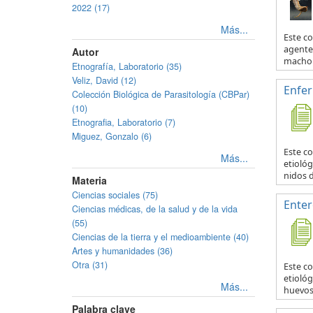
2022 (17)
Más...
Este c
agente 
Autor
macho y
Etnografía, Laboratorio (35)
Veliz, David (12)
Enfe
Colección Biológica de Parasitología (CBPar)
(10)
Etnografia, Laboratorio (7)
Miguez, Gonzalo (6)
Este c
Más...
etiológ
nidos d
Materia
Ciencias sociales (75)
Enter
Ciencias médicas, de la salud y de la vida
(55)
Ciencias de la tierra y el medioambiente (40)
Artes y humanidades (36)
Otra (31)
Este c
etiológ
Más...
huevos 
Palabra clave