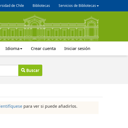
rsidad de Chile
Bibliotecas
Servicios de Bibliotecas
Idioma
Crear cuenta
Iniciar sesión
Buscar
dentifíquese
para ver si puede añadirlos.