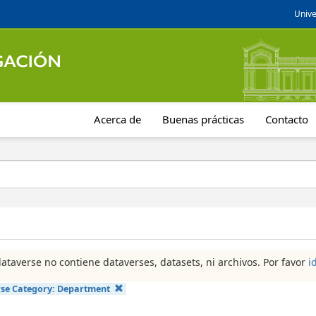
Unive
Acerca de
Buenas prácticas
Contacto
dataverse no contiene dataverses, datasets, ni archivos. Por favor
i
se Category:
Department