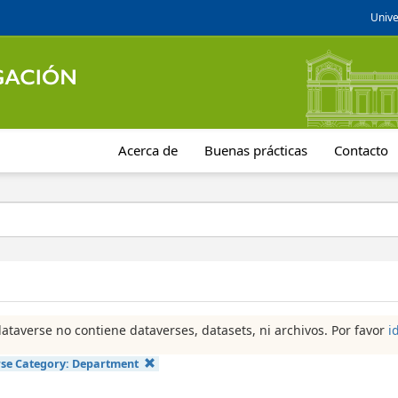
Unive
Acerca de
Buenas prácticas
Contacto
dataverse no contiene dataverses, datasets, ni archivos. Por favor
i
se Category:
Department