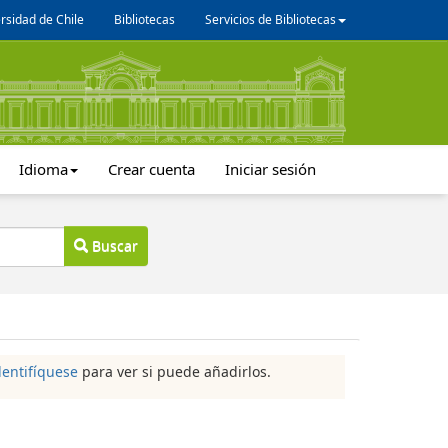
rsidad de Chile
Bibliotecas
Servicios de Bibliotecas
Idioma
Crear cuenta
Iniciar sesión
Buscar
dentifíquese
para ver si puede añadirlos.