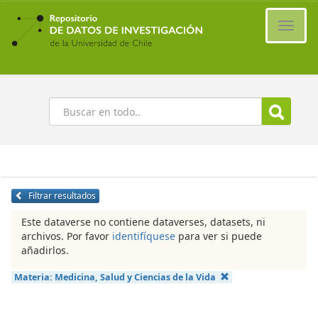
Ir
al
Cambi
contenido
naveg
principal
Buscar
Filtrar resultados
Este dataverse no contiene dataverses, datasets, ni
archivos. Por favor
identifíquese
para ver si puede
añadirlos.
Materia:
Medicina, Salud y Ciencias de la Vida