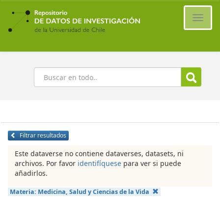
Ir
al
Cambi
contenido
naveg
principal
Buscar
Filtrar resultados
Este dataverse no contiene dataverses, datasets, ni
archivos. Por favor
identifíquese
para ver si puede
añadirlos.
Materia:
Medicina, Salud y Ciencias de la Vida