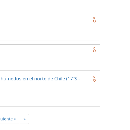
húmedos en el norte de Chile (17ºS -
guiente >
»