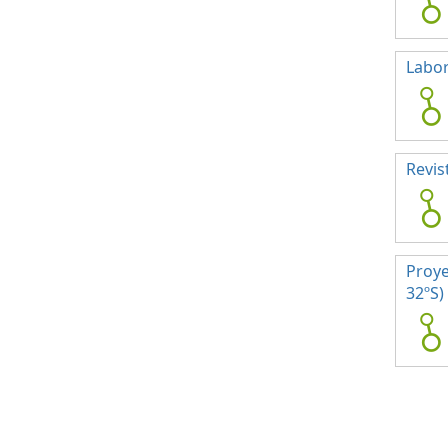
Labor
Revis
Proye
32ºS)