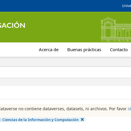
Unive
Acerca de
Buenas prácticas
Contacto
dataverse no contiene dataverses, datasets, ni archivos. Por favor
i
a:
Ciencias de la Información y Computación