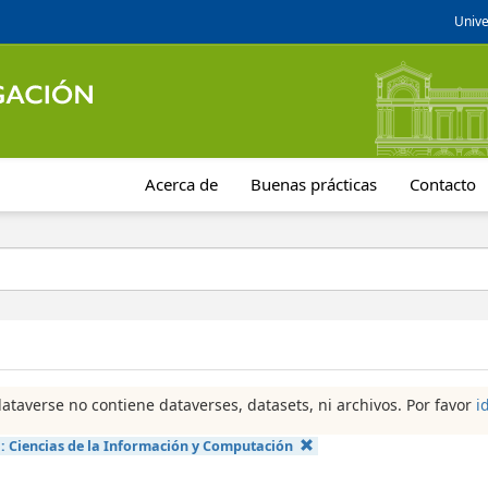
Unive
Acerca de
Buenas prácticas
Contacto
dataverse no contiene dataverses, datasets, ni archivos. Por favor
i
a:
Ciencias de la Información y Computación