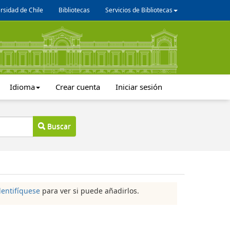
rsidad de Chile
Bibliotecas
Servicios de Bibliotecas
Idioma
Crear cuenta
Iniciar sesión
Buscar
dentifíquese
para ver si puede añadirlos.