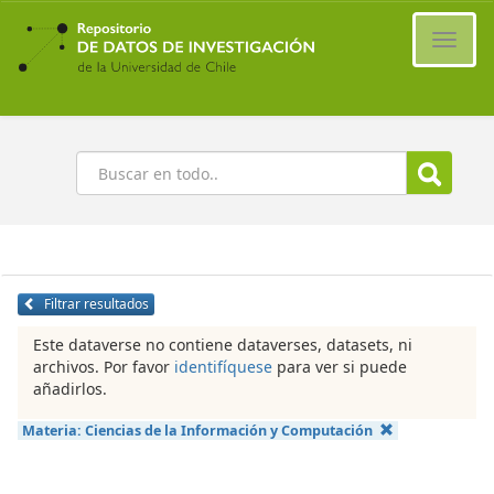
Ir
al
Cambi
contenido
naveg
principal
Buscar
Filtrar resultados
Este dataverse no contiene dataverses, datasets, ni
archivos. Por favor
identifíquese
para ver si puede
añadirlos.
Materia:
Ciencias de la Información y Computación