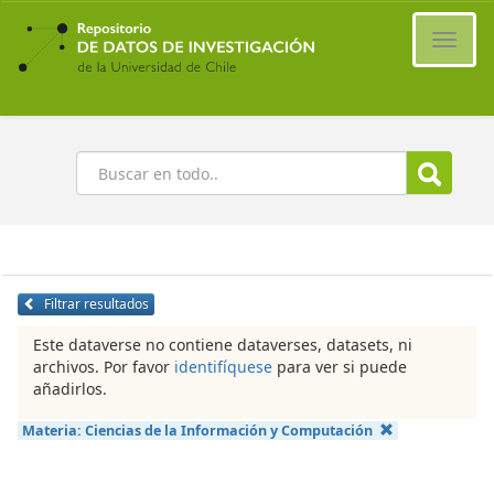
Ir
al
Cambi
contenido
naveg
principal
Buscar
Filtrar resultados
Este dataverse no contiene dataverses, datasets, ni
archivos. Por favor
identifíquese
para ver si puede
añadirlos.
Materia:
Ciencias de la Información y Computación