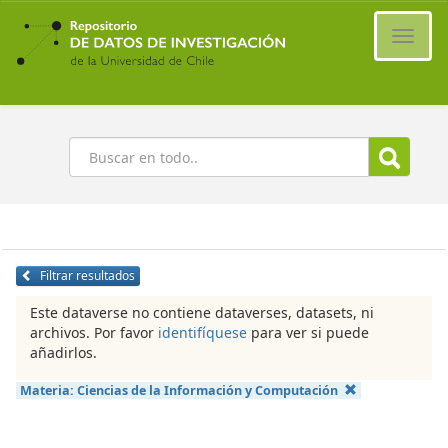
Ir
al
Cambi
contenido
naveg
principal
Buscar
Filtrar resultados
Este dataverse no contiene dataverses, datasets, ni
archivos. Por favor
identifíquese
para ver si puede
añadirlos.
Materia:
Ciencias de la Información y Computación