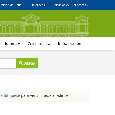
rsidad de Chile
Bibliotecas
Servicios de Bibliotecas
Idioma
Crear cuenta
Iniciar sesión
Buscar
dentifíquese
para ver si puede añadirlos.