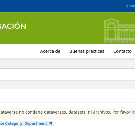
Unive
Acerca de
Buenas prácticas
Contacto
dataverse no contiene dataverses, datasets, ni archivos. Por favor
i
se Category:
Department