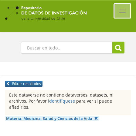
Ir
al
Cambi
contenido
naveg
principal
Buscar
Filtrar resultados
Este dataverse no contiene dataverses, datasets, ni
archivos. Por favor
identifíquese
para ver si puede
añadirlos.
Materia:
Medicina, Salud y Ciencias de la Vida