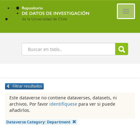
Ir
al
Cambi
contenido
naveg
principal
Buscar
Filtrar resultados
Este dataverse no contiene dataverses, datasets, ni
archivos. Por favor
identifíquese
para ver si puede
añadirlos.
Dataverse Category:
Department