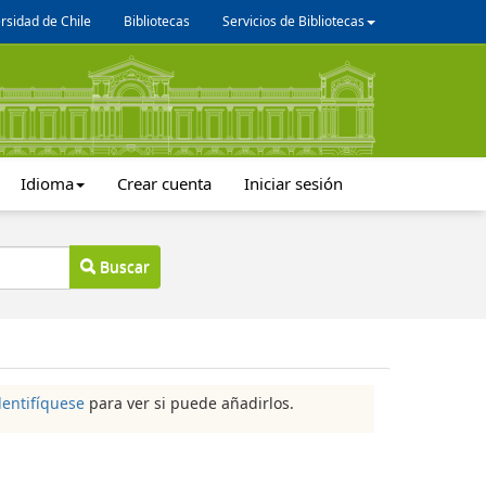
rsidad de Chile
Bibliotecas
Servicios de Bibliotecas
Idioma
Crear cuenta
Iniciar sesión
Buscar
dentifíquese
para ver si puede añadirlos.