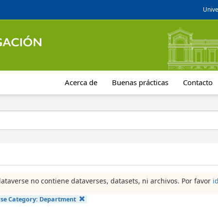
Unive
Acerca de
Buenas prácticas
Contacto
dataverse no contiene dataverses, datasets, ni archivos. Por favor
i
se Category:
Department