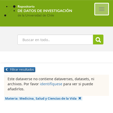
Ir
al
Cambi
contenido
naveg
principal
Buscar
Filtrar resultados
Este dataverse no contiene dataverses, datasets, ni
archivos. Por favor
identifíquese
para ver si puede
añadirlos.
Materia:
Medicina, Salud y Ciencias de la Vida