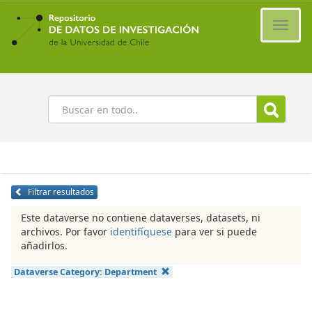
Ir
al
Cambi
contenido
naveg
principal
Buscar
Filtrar resultados
Este dataverse no contiene dataverses, datasets, ni
archivos. Por favor
identifíquese
para ver si puede
añadirlos.
Dataverse Category:
Department