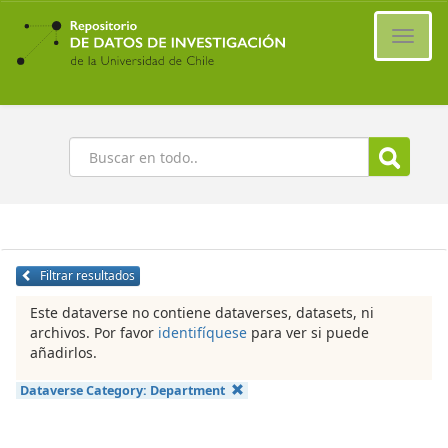
Ir
al
Cambi
contenido
naveg
principal
Buscar
Filtrar resultados
Este dataverse no contiene dataverses, datasets, ni
archivos. Por favor
identifíquese
para ver si puede
añadirlos.
Dataverse Category:
Department