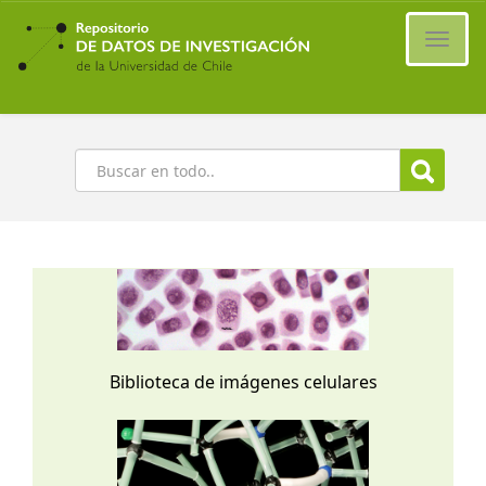
Ir
al
Cambi
contenido
naveg
principal
Buscar
Biblioteca de imágenes celulares