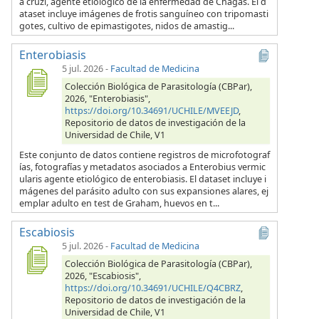
a cruzi, agente etiológico de la enfermedad de Chagas. El d
ataset incluye imágenes de frotis sanguíneo con tripomasti
gotes, cultivo de epimastigotes, nidos de amastig...
Enterobiasis
5 jul. 2026
-
Facultad de Medicina
Colección Biológica de Parasitología (CBPar),
2026, "Enterobiasis",
https://doi.org/10.34691/UCHILE/MVEEJD
,
Repositorio de datos de investigación de la
Universidad de Chile, V1
Este conjunto de datos contiene registros de microfotograf
ías, fotografías y metadatos asociados a Enterobius vermic
ularis agente etiológico de enterobiasis. El dataset incluye i
mágenes del parásito adulto con sus expansiones alares, ej
emplar adulto en test de Graham, huevos en t...
Escabiosis
5 jul. 2026
-
Facultad de Medicina
Colección Biológica de Parasitología (CBPar),
2026, "Escabiosis",
https://doi.org/10.34691/UCHILE/Q4CBRZ
,
Repositorio de datos de investigación de la
Universidad de Chile, V1