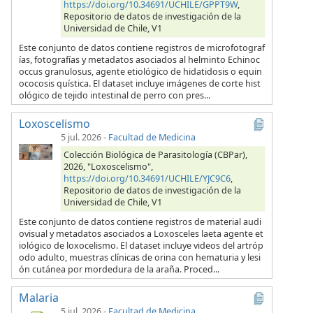
https://doi.org/10.34691/UCHILE/GPPT9W
,
Repositorio de datos de investigación de la
Universidad de Chile, V1
Este conjunto de datos contiene registros de microfotograf
ías, fotografías y metadatos asociados al helminto Echinoc
occus granulosus, agente etiológico de hidatidosis o equin
ococosis quística. El dataset incluye imágenes de corte hist
ológico de tejido intestinal de perro con pres...
Loxoscelismo
5 jul. 2026
-
Facultad de Medicina
Colección Biológica de Parasitología (CBPar),
2026, "Loxoscelismo",
https://doi.org/10.34691/UCHILE/YJC9C6
,
Repositorio de datos de investigación de la
Universidad de Chile, V1
Este conjunto de datos contiene registros de material audi
ovisual y metadatos asociados a Loxosceles laeta agente et
iológico de loxocelismo. El dataset incluye videos del artróp
odo adulto, muestras clínicas de orina con hematuria y lesi
ón cutánea por mordedura de la araña. Proced...
Malaria
5 jul. 2026
-
Facultad de Medicina