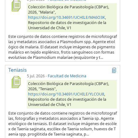
Colección Biológica de Parasitología (CBPar),
2026, "Malaria",
https://doi.org/10.34691/UCHILE/MA6O3K
,
Repositorio de datos de investigación de la
Universidad de Chile, V1
Este conjunto de datos contiene registros de microfotograf
ías y metadatos asociados a Plasmodium spp. Agente etiol
ógico de malaria. El dataset incluye imágenes de pigmento
malárico en tejido esplénico, frotis sanguíneos con formas
evolutivas de Plasmodium malariae (esquizonte y t...
Teniasis
5 jul. 2026
-
Facultad de Medicina
Colección Biológica de Parasitología (CBPar),
2026, "Teniasis",
https://doi.org/10.34691/UCHILE/YLCOU8
,
Repositorio de datos de investigación de la
Universidad de Chile, V1
Este conjunto de datos contiene registros de microfotograf
ías, fotografías y metadatos asociados a Taenia sp. Agente
etiológico de teniasis. El dataset incluye imágenes de escóle
x de Taenia saginata, escólex de Taenia solium, huevos de T
aenia spp. proglótida de Taenia saginata, p...