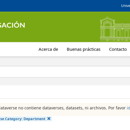
Unive
Acerca de
Buenas prácticas
Contacto
dataverse no contiene dataverses, datasets, ni archivos. Por favor
i
se Category:
Department