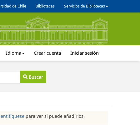
rsidad de Chile
Bibliotecas
Servicios de Bibliotecas
Idioma
Crear cuenta
Iniciar sesión
Buscar
dentifíquese
para ver si puede añadirlos.