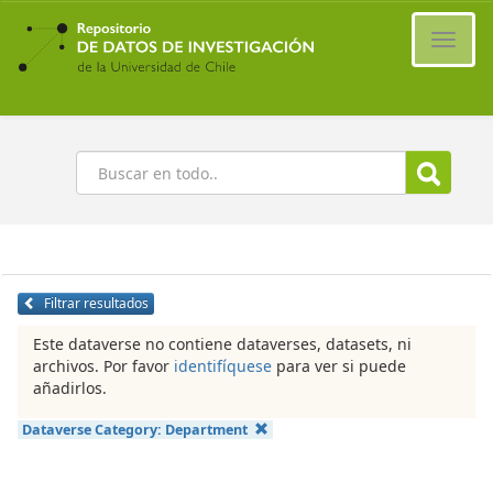
Ir
al
Cambi
contenido
naveg
principal
Buscar
Filtrar resultados
Este dataverse no contiene dataverses, datasets, ni
archivos. Por favor
identifíquese
para ver si puede
añadirlos.
Dataverse Category:
Department