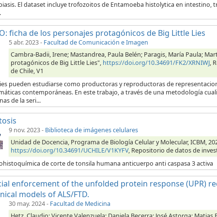
iasis. El dataset incluye trofozoitos de Entamoeba histolytica en intestino,
.
: ficha de los personajes protagónicos de Big Little Lies
5 abr. 2023
-
Facultad de Comunicación e Imagen
Cambra-Badii, Irene; Mastandrea, Paula Belén; Paragis, María Paula; Mart
protagónicos de Big Little Lies",
https://doi.org/10.34691/FK2/XRNIWJ
, 
de Chile, V1
ries pueden estudiarse como productoras y reproductoras de representacione
máticas contemporáneas. En este trabajo, a través de una metodología cuali
as de la seri...
tosis
9 nov. 2023
-
Biblioteca de imágenes celulares
Unidad de Docencia, Programa de Biología Celular y Molecular, ICBM, 202
https://doi.org/10.34691/UCHILE/V1KYFV
, Repositorio de datos de inves
histoquímica de corte de tonsila humana anticuerpo anti caspasa 3 activa
icial enforcement of the unfolded protein response (UPR) re
inical models of ALS/FTD.
30 may. 2024
-
Facultad de Medicina
Hetz, Claudio; Vicente Valenzuela; Daniela Becerra; José Astorga; Matias 