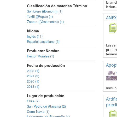
la ameb
Clasificación de materias Término
lesion..
Sombrero ((Bombín)) (1)
Textil ((Ropa)) (1)
ANEXO
Zapato ((Vestimenta)) (1)
Idioma
Inglés (11)
Español,castellano (3)
Las se
proble
Productor Nombre
femenin
Héctor Morales (1)
Apop
Fecha de producción
2023 (1)
2021 (2)
2020 (1)
2013 (1)
Inmuno
Lugar de producción
Artif
Chile (2)
precl
San Pedro de Atacama (2)
Cerro Navia (1)
Laboratorio de Etnografía (1)