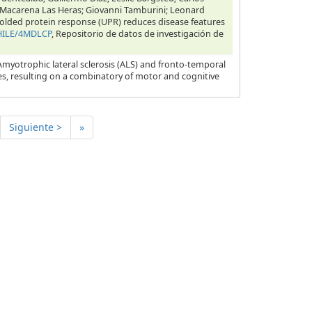
; Macarena Las Heras; Giovanni Tamburini; Leonard
 unfolded protein response (UPR) reduces disease features
CHILE/4MDLCP
, Repositorio de datos de investigación de
Amyotrophic lateral sclerosis (ALS) and fronto-temporal
es, resulting on a combinatory of motor and cognitive
Siguiente >
»