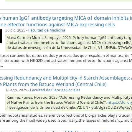
ly human IgG1 antibody targeting MICA α1 domain inhibits 
e effector functions against MICA-expressing cells
30 dic. 2025
-
Facultad de Medicina
Maria Carmen Molina Sampayo, 2025, "A fully human IgG1 antibody targ
and activates immune effector functions against MICA-expressing cells"
de datos de investigación de la Universidad de Chile, V1, UNF:6:zDTW
ataset contiene los datos crudos y procesados que respaldan el manuscrito
s interaction with NKG2D and activates immune effector functions against MI
..
ssing Redundancy and Multiplicity in Starch Assemblages: A 
e Plants from the Batuco Wetland (Central Chile)
18 ago. 2025
-
Facultad de Ciencias Sociales
Ramírez Funes, Horacio, 2025, "Addressing Redundancy and Multiplicity in
of Native Plants from the Batuco Wetland (Central Chile)",
https://doi.
investigación de la Universidad de Chile, V2, UNF:6:zf/dgSEOvtD3WqKa7
oethnobotanical studies, reference collections of bio-particles play a crucial 
are among the most widely used. Specifically, the issues of redundancy, multipli