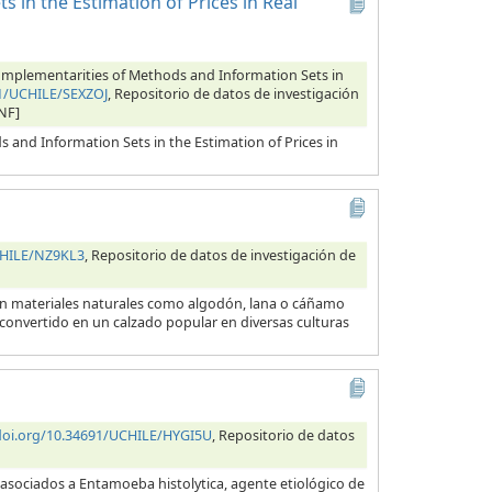
 in the Estimation of Prices in Real
 Complementarities of Methods and Information Sets in
91/UCHILE/SEXZOJ
, Repositorio de datos de investigación
NF]
s and Information Sets in the Estimation of Prices in
CHILE/NZ9KL3
, Repositorio de datos de investigación de
con materiales naturales como algodón, lana o cáñamo
 convertido en un calzado popular en diversas culturas
/doi.org/10.34691/UCHILE/HYGI5U
, Repositorio de datos
 asociados a Entamoeba histolytica, agente etiológico de