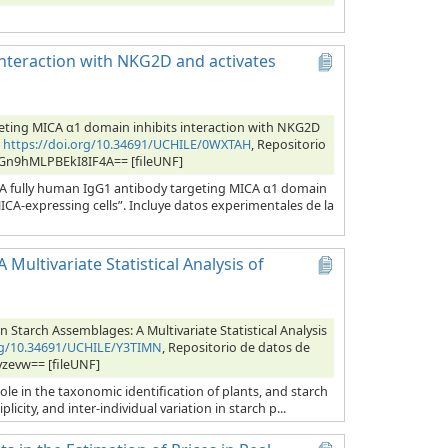
interaction with NKG2D and activates
eting MICA α1 domain inhibits interaction with NKG2D
,
https://doi.org/10.34691/UCHILE/0WXTAH
, Repositorio
bOGn9hMLPBEkI8IF4A== [fileUNF]
 “A fully human IgG1 antibody targeting MICA α1 domain
CA-expressing cells”. Incluye datos experimentales de la
Multivariate Statistical Analysis of
 Starch Assemblages: A Multivariate Statistical Analysis
org/10.34691/UCHILE/Y3TIMN
, Repositorio de datos de
yzevw== [fileUNF]
role in the taxonomic identification of plants, and starch
city, and inter-individual variation in starch p...