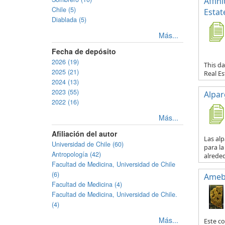
Affin
Chile (5)
Estat
Diablada (5)
Más...
Fecha de depósito
2026 (19)
This da
2025 (21)
Real E
2024 (13)
2023 (55)
Alpar
2022 (16)
Más...
Afiliación del autor
Las al
Universidad de Chile (60)
para la
Antropología (42)
alreded
Facultad de Medicina, Universidad de Chile
(6)
Ameb
Facultad de Medicina (4)
Facultad de Medicina, Universidad de Chile.
(4)
Más...
Este co