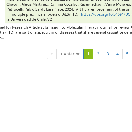
Chacón; Alexis Martinez; Romina Gozalvo; Kasey Jackson; Vania Morales
Petrucelli; Pablo Sardi; Lars Plate, 2024, "Artificial enforcement of the
in multiple preclinical models of ALS/FTD.",
https://doi.org/10.34691/U
la Universidad de Chile, V2
ed for Research Article submission to Molecular Therapy Journal for review 
a (FTD) are part of a spectrum of diseases that share several causative gen
..
(Actual)
«
< Anterior
1
2
3
4
5