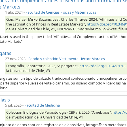
ities and Complementarities of Methods and Information Sets
e Markets
1 abr. 2024
-
Facultad de Ciencias Físicas y Matemáticas
Goic, Marcel; Mirko Bozanic Leal; Charles Thraves, 2024, "Affinities and
the Estimation of Prices in Real Estate Markets",
https://doi.org/10.346
de la Universidad de Chile, V1, UNF:6:4NTEEvag/X6lArimN3o5kw== [fileU
taset is used in the paper titled "Affinities and Complementarities of Method
state Markets"
gatas
27 nov. 2023
-
Fondo y colección Vestimenta Héctor Morales
Etnografía, Laboratorio, 2023, "Alpargatas",
https://doi.org/10.34691/U
la Universidad de Chile, V3
pargatas son un tipo de calzado tradicional confeccionado principalmente 
 parte superior y suelas de yute o cáñamo. Su diseño cómodo y ligero las ha
or d...
iasis
5 jul. 2026
-
Facultad de Medicina
Colección Biológica de Parasitología (CBPar), 2026, "Amebiasis",
https:/
de investigación de la Universidad de Chile, V1
njunto de datos contiene registros de diapositivas, fotografías y metadatos