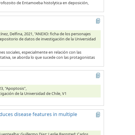
 trofozoito de Entamoeba histolytica en deposición,
ínez, Delfina, 2021, "ANEXO: ficha de los personajes
Repositorio de datos de investigación de la Universidad
s sociales, especialmente en relación con las
tativa, se aborda lo que sucede con las protagonistas
3, "Apoptosis",
tigación de la Universidad de Chile, V1
duces disease features in multiple
Fuentealba; Guillermo Diaz; Leslie Bargsted; Carlos