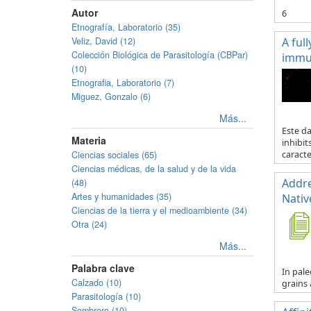
Autor
6
Etnografía, Laboratorio (35)
Veliz, David (12)
A ful
Colección Biológica de Parasitología (CBPar)
immun
(10)
Etnografia, Laboratorio (7)
Miguez, Gonzalo (6)
Más...
Este d
Materia
inhibit
Ciencias sociales (65)
caracte.
Ciencias médicas, de la salud y de la vida
Addre
(48)
Artes y humanidades (35)
Nativ
Ciencias de la tierra y el medioambiente (34)
Otra (24)
Más...
Palabra clave
In pale
Calzado (10)
grains 
Parasitología (10)
Sombrero (10)