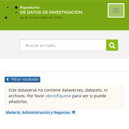
Ir
al
Cambi
contenido
naveg
principal
Buscar
Filtrar resultados
Este dataverse no contiene dataverses, datasets, ni
archivos. Por favor
identifíquese
para ver si puede
añadirlos.
Materia:
Administración y Negocios