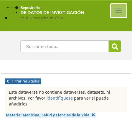
Ir
al
Cambi
contenido
naveg
principal
Buscar
Filtrar resultados
Este dataverse no contiene dataverses, datasets, ni
archivos. Por favor
identifíquese
para ver si puede
añadirlos.
Materia:
Medicina, Salud y Ciencias de la Vida