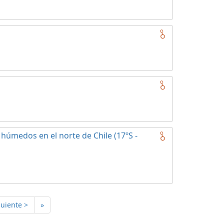
húmedos en el norte de Chile (17ºS -
guiente >
»