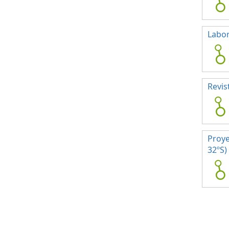
Labor
Revis
Proye
32ºS)