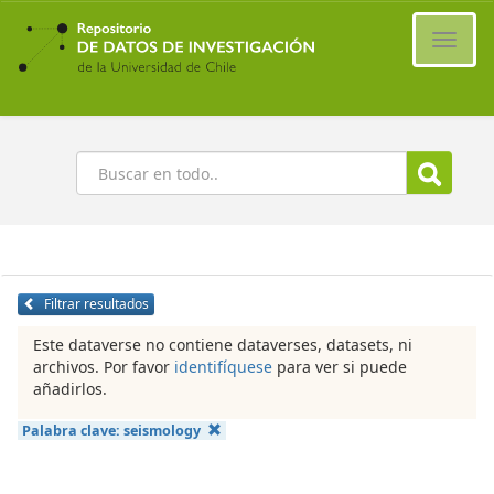
Ir
al
Cambi
contenido
naveg
principal
Buscar
Filtrar resultados
Este dataverse no contiene dataverses, datasets, ni
archivos. Por favor
identifíquese
para ver si puede
añadirlos.
Palabra clave:
seismology