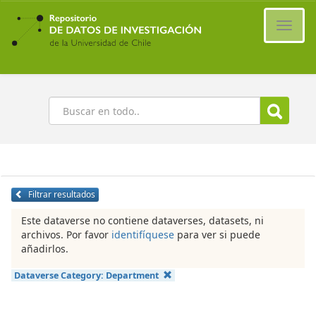
Ir
al
Cambi
contenido
naveg
principal
Buscar
Filtrar resultados
Este dataverse no contiene dataverses, datasets, ni
archivos. Por favor
identifíquese
para ver si puede
añadirlos.
Dataverse Category:
Department