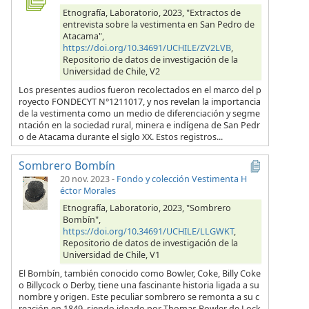
Etnografía, Laboratorio, 2023, "Extractos de
entrevista sobre la vestimenta en San Pedro de
Atacama",
https://doi.org/10.34691/UCHILE/ZV2LVB
,
Repositorio de datos de investigación de la
Universidad de Chile, V2
Los presentes audios fueron recolectados en el marco del p
royecto FONDECYT N°1211017, y nos revelan la importancia
de la vestimenta como un medio de diferenciación y segme
ntación en la sociedad rural, minera e indígena de San Pedr
o de Atacama durante el siglo XX. Estos registros...
Sombrero Bombín
20 nov. 2023
-
Fondo y colección Vestimenta H
éctor Morales
Etnografía, Laboratorio, 2023, "Sombrero
Bombín",
https://doi.org/10.34691/UCHILE/LLGWKT
,
Repositorio de datos de investigación de la
Universidad de Chile, V1
El Bombín, también conocido como Bowler, Coke, Billy Coke
o Billycock o Derby, tiene una fascinante historia ligada a su
nombre y origen. Este peculiar sombrero se remonta a su c
reación en 1849, siendo ideado por Thomas Bowler de Lock