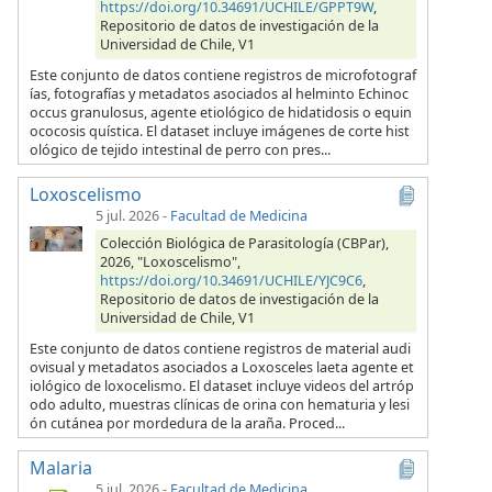
https://doi.org/10.34691/UCHILE/GPPT9W
,
Repositorio de datos de investigación de la
Universidad de Chile, V1
Este conjunto de datos contiene registros de microfotograf
ías, fotografías y metadatos asociados al helminto Echinoc
occus granulosus, agente etiológico de hidatidosis o equin
ococosis quística. El dataset incluye imágenes de corte hist
ológico de tejido intestinal de perro con pres...
Loxoscelismo
5 jul. 2026
-
Facultad de Medicina
Colección Biológica de Parasitología (CBPar),
2026, "Loxoscelismo",
https://doi.org/10.34691/UCHILE/YJC9C6
,
Repositorio de datos de investigación de la
Universidad de Chile, V1
Este conjunto de datos contiene registros de material audi
ovisual y metadatos asociados a Loxosceles laeta agente et
iológico de loxocelismo. El dataset incluye videos del artróp
odo adulto, muestras clínicas de orina con hematuria y lesi
ón cutánea por mordedura de la araña. Proced...
Malaria
5 jul. 2026
-
Facultad de Medicina