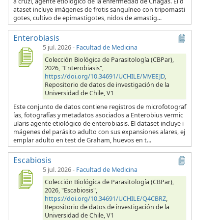
a cruzi, agente etiológico de la enfermedad de Chagas. El d
ataset incluye imágenes de frotis sanguíneo con tripomasti
gotes, cultivo de epimastigotes, nidos de amastig...
Enterobiasis
5 jul. 2026
-
Facultad de Medicina
Colección Biológica de Parasitología (CBPar),
2026, "Enterobiasis",
https://doi.org/10.34691/UCHILE/MVEEJD
,
Repositorio de datos de investigación de la
Universidad de Chile, V1
Este conjunto de datos contiene registros de microfotograf
ías, fotografías y metadatos asociados a Enterobius vermic
ularis agente etiológico de enterobiasis. El dataset incluye i
mágenes del parásito adulto con sus expansiones alares, ej
emplar adulto en test de Graham, huevos en t...
Escabiosis
5 jul. 2026
-
Facultad de Medicina
Colección Biológica de Parasitología (CBPar),
2026, "Escabiosis",
https://doi.org/10.34691/UCHILE/Q4CBRZ
,
Repositorio de datos de investigación de la
Universidad de Chile, V1