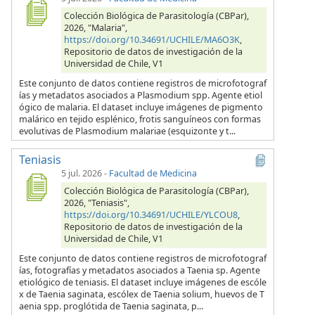
Colección Biológica de Parasitología (CBPar),
2026, "Malaria",
https://doi.org/10.34691/UCHILE/MA6O3K
,
Repositorio de datos de investigación de la
Universidad de Chile, V1
Este conjunto de datos contiene registros de microfotograf
ías y metadatos asociados a Plasmodium spp. Agente etiol
ógico de malaria. El dataset incluye imágenes de pigmento
malárico en tejido esplénico, frotis sanguíneos con formas
evolutivas de Plasmodium malariae (esquizonte y t...
Teniasis
5 jul. 2026
-
Facultad de Medicina
Colección Biológica de Parasitología (CBPar),
2026, "Teniasis",
https://doi.org/10.34691/UCHILE/YLCOU8
,
Repositorio de datos de investigación de la
Universidad de Chile, V1
Este conjunto de datos contiene registros de microfotograf
ías, fotografías y metadatos asociados a Taenia sp. Agente
etiológico de teniasis. El dataset incluye imágenes de escóle
x de Taenia saginata, escólex de Taenia solium, huevos de T
aenia spp. proglótida de Taenia saginata, p...