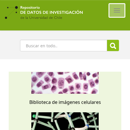
Ir
al
Cambi
contenido
naveg
principal
Buscar
Biblioteca de imágenes celulares