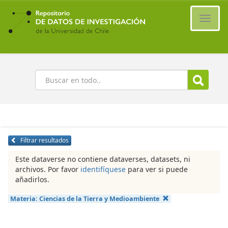
Ir
al
Cambi
contenido
naveg
principal
Buscar
Filtrar resultados
Este dataverse no contiene dataverses, datasets, ni
archivos. Por favor
identifíquese
para ver si puede
añadirlos.
Materia:
Ciencias de la Tierra y Medioambiente