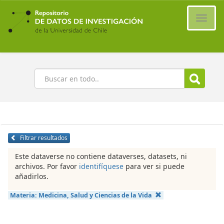
Ir
al
Cambi
contenido
naveg
principal
Buscar
Filtrar resultados
Este dataverse no contiene dataverses, datasets, ni
archivos. Por favor
identifíquese
para ver si puede
añadirlos.
Materia:
Medicina, Salud y Ciencias de la Vida