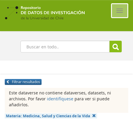
Ir
al
Cambi
contenido
naveg
principal
Buscar
Filtrar resultados
Este dataverse no contiene dataverses, datasets, ni
archivos. Por favor
identifíquese
para ver si puede
añadirlos.
Materia:
Medicina, Salud y Ciencias de la Vida