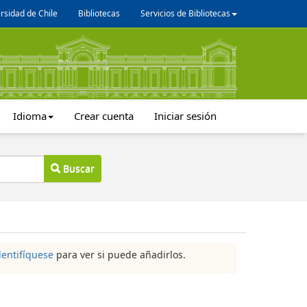
rsidad de Chile
Bibliotecas
Servicios de Bibliotecas
Idioma
Crear cuenta
Iniciar sesión
Buscar
dentifíquese
para ver si puede añadirlos.