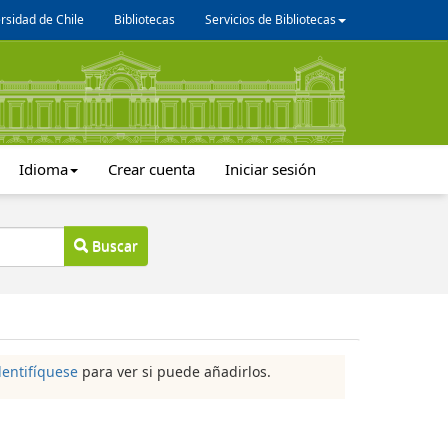
rsidad de Chile
Bibliotecas
Servicios de Bibliotecas
Idioma
Crear cuenta
Iniciar sesión
Buscar
dentifíquese
para ver si puede añadirlos.