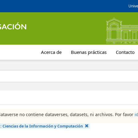
Unive
Acerca de
Buenas prácticas
Contacto
dataverse no contiene dataverses, datasets, ni archivos. Por favor
i
a:
Ciencias de la Información y Computación