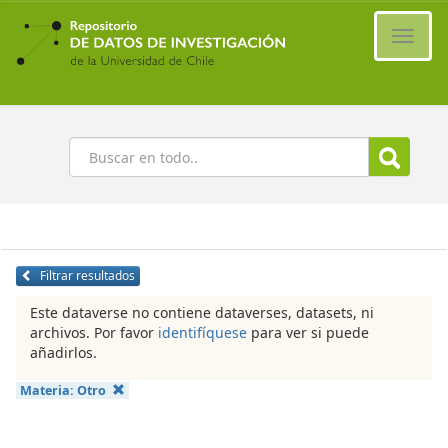
Ir
al
Cambi
contenido
naveg
principal
Buscar
Filtrar resultados
Este dataverse no contiene dataverses, datasets, ni
archivos. Por favor
identifíquese
para ver si puede
añadirlos.
Materia:
Otro