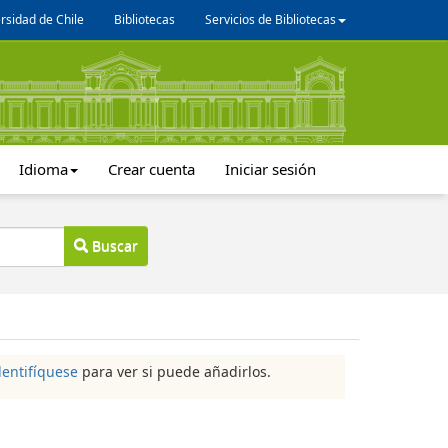
rsidad de Chile
Bibliotecas
Servicios de Bibliotecas
Idioma
Crear cuenta
Iniciar sesión
Buscar
dentifíquese
para ver si puede añadirlos.