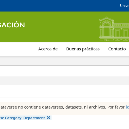
Unive
Acerca de
Buenas prácticas
Contacto
dataverse no contiene dataverses, datasets, ni archivos. Por favor
i
se Category:
Department