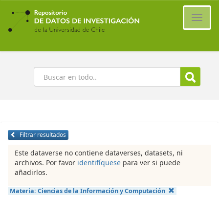
Ir
al
Cambi
contenido
naveg
principal
Buscar
Filtrar resultados
Este dataverse no contiene dataverses, datasets, ni
archivos. Por favor
identifíquese
para ver si puede
añadirlos.
Materia:
Ciencias de la Información y Computación