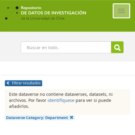
Ir
al
Cambi
contenido
naveg
principal
Buscar
Filtrar resultados
Este dataverse no contiene dataverses, datasets, ni
archivos. Por favor
identifíquese
para ver si puede
añadirlos.
Dataverse Category:
Department