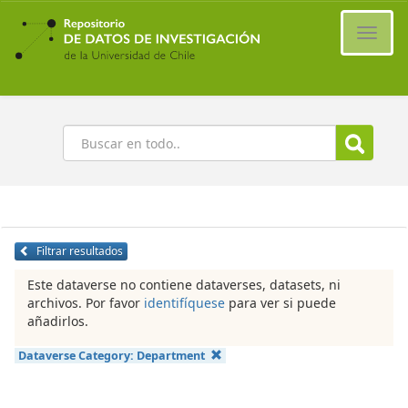
Ir
al
Cambi
contenido
naveg
principal
Buscar
Filtrar resultados
Este dataverse no contiene dataverses, datasets, ni
archivos. Por favor
identifíquese
para ver si puede
añadirlos.
Dataverse Category:
Department