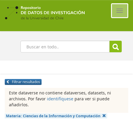
Ir
al
Cambi
contenido
naveg
principal
Buscar
Filtrar resultados
Este dataverse no contiene dataverses, datasets, ni
archivos. Por favor
identifíquese
para ver si puede
añadirlos.
Materia:
Ciencias de la Información y Computación