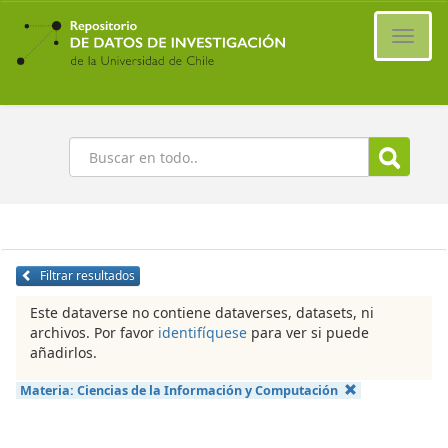
Ir
al
Cambi
contenido
naveg
principal
Buscar
Filtrar resultados
Este dataverse no contiene dataverses, datasets, ni
archivos. Por favor
identifíquese
para ver si puede
añadirlos.
Materia:
Ciencias de la Información y Computación