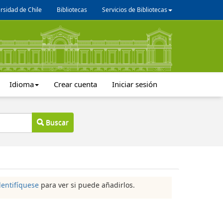
rsidad de Chile
Bibliotecas
Servicios de Bibliotecas
Idioma
Crear cuenta
Iniciar sesión
Buscar
dentifíquese
para ver si puede añadirlos.