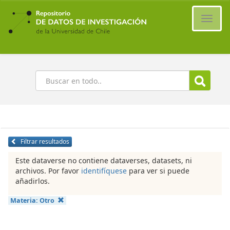
Ir
al
Cambi
contenido
naveg
principal
Buscar
Filtrar resultados
Este dataverse no contiene dataverses, datasets, ni
archivos. Por favor
identifíquese
para ver si puede
añadirlos.
Materia:
Otro