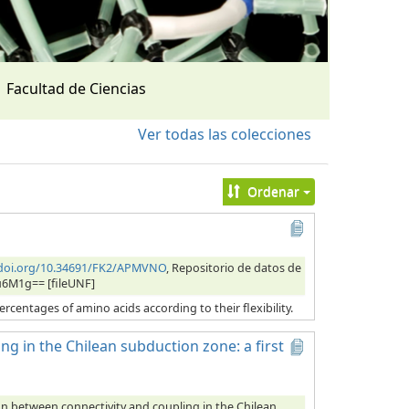
Facultad de Ciencias
Ver todas las colecciones
Ordenar
/doi.org/10.34691/FK2/APMVNO
, Repositorio de datos de
u6M1g== [fileUNF]
ercentages of amino acids according to their flexibility.
ng in the Chilean subduction zone: a first
ion between connectivity and coupling in the Chilean