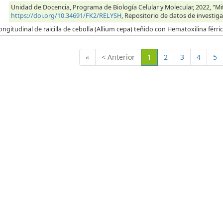
Unidad de Docencia, Programa de Biología Celular y Molecular, 2022, "Mitos
https://doi.org/10.34691/FK2/RELYSH
, Repositorio de datos de investiga
ongitudinal de raicilla de cebolla (Allium cepa) teñido con Hematoxilina férr
(Actual)
«
< Anterior
1
2
3
4
5