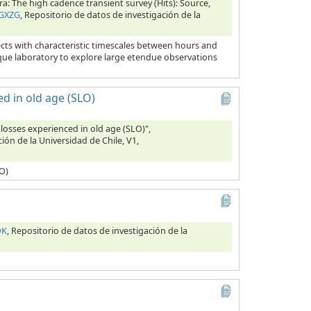
ra: The high cadence transient survey (Hits): Source,
SGXZG
, Repositorio de datos de investigación de la
ects with characteristic timescales between hours and
nique laboratory to explore large etendue observations
ed in old age (SLO)
 losses experienced in old age (SLO)",
ión de la Universidad de Chile, V1,
LO)
OK
, Repositorio de datos de investigación de la