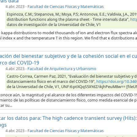
vals data
4 abr. 2023
-
Facultad de Ciencias Físicas y Matemáticas
Espinoza, C.M.; Stepanova, M.; Moya, P.S; Antonova, E.E.; Valdivia, J.A., 2
distribution functions along the plasma sheet - Time intervals data",
htt
datos de investigación de la Universidad de Chile, V1
 kappa distributions to model thousands of ion and electron flux spectra al
l index κ and the temperature T in this region. We find that κ distributions a
ación del bienestar subjetivo y de la cohesión social en el 
rco del COVID-19
4 abr. 2023
-
Facultad de Arquitectura y Urbanismo
Castro-Correa, Carmen Paz, 2021, "Evaluación del bienestar subjetivo y d
distanciamiento físico en el marco del COVID-19",
https://doi.org/10.3
de la Universidad de Chile, V1, UNF:6:ptXQqS5XYdZ/ikjhPeuM8w== [fileU
onoce aún, la magnitud y el alcance de los diferentes impactos del COVID-1
iento de las políticas de distanciamiento físico, como medida esencial de 
ar su...
car los datos para: The high cadence transient survey (Hits):
ogs
4 abr. 2023
-
Facultad de Ciencias Físicas y Matemáticas