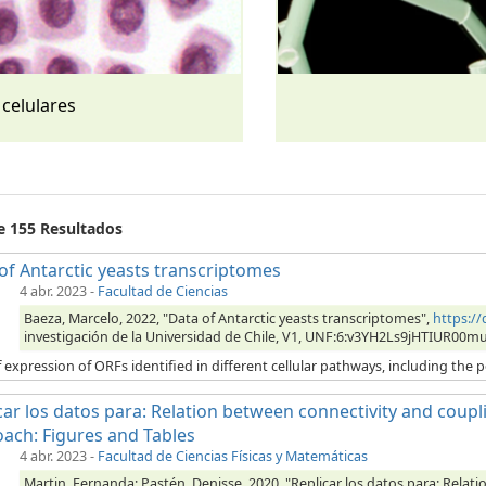
 celulares
de 155 Resultados
of Antarctic yeasts transcriptomes
4 abr. 2023
-
Facultad de Ciencias
Baeza, Marcelo, 2022, "Data of Antarctic yeasts transcriptomes",
https:/
investigación de la Universidad de Chile, V1, UNF:6:v3YH2Ls9jHTIUR00m
 expression of ORFs identified in different cellular pathways, including the p
car los datos para: Relation between connectivity and coupli
ach: Figures and Tables
4 abr. 2023
-
Facultad de Ciencias Físicas y Matemáticas
Martin, Fernanda; Pastén, Denisse, 2020, "Replicar los datos para: Relat