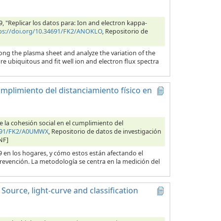
019, "Replicar los datos para: Ion and electron kappa-
ps://doi.org/10.34691/FK2/ANOKLO
, Repositorio de
ong the plasma sheet and analyze the variation of the
re ubiquitous and fit well ion and electron flux spectra
cumplimiento del distanciamiento físico en
e la cohesión social en el cumplimiento del
4691/FK2/A0UMWX
, Repositorio de datos de investigación
NF]
9 en los hogares, y cómo estos están afectando el
prevención. La metodología se centra en la medición del
 Source, light-curve and classification