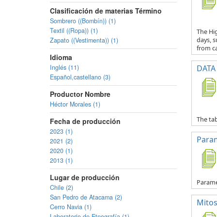
Clasificación de materias Término
Sombrero ((Bombín)) (1)
Textil ((Ropa)) (1)
The Hig
Zapato ((Vestimenta)) (1)
days, s
from ca
Idioma
Inglés (11)
DATA 
Español,castellano (3)
Productor Nombre
Héctor Morales (1)
The tab
Fecha de producción
2023 (1)
Para
2021 (2)
2020 (1)
2013 (1)
Lugar de producción
Parame
Chile (2)
San Pedro de Atacama (2)
Mitos
Cerro Navia (1)
Laboratorio de Etnografía (1)