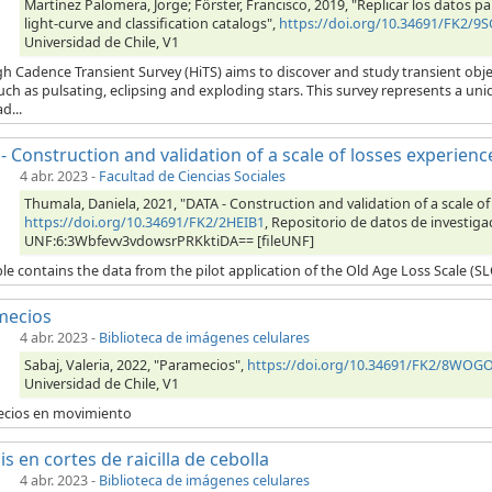
Martínez Palomera, Jorge; Förster, Francisco, 2019, "Replicar los datos pa
light-curve and classification catalogs",
https://doi.org/10.34691/FK2/9
Universidad de Chile, V1
h Cadence Transient Survey (HiTS) aims to discover and study transient obj
uch as pulsating, eclipsing and exploding stars. This survey represents a u
d...
- Construction and validation of a scale of losses experienc
4 abr. 2023
-
Facultad de Ciencias Sociales
Thumala, Daniela, 2021, "DATA - Construction and validation of a scale of
https://doi.org/10.34691/FK2/2HEIB1
, Repositorio de datos de investigac
UNF:6:3Wbfevv3vdowsrPRKktiDA== [fileUNF]
le contains the data from the pilot application of the Old Age Loss Scale (S
mecios
4 abr. 2023
-
Biblioteca de imágenes celulares
Sabaj, Valeria, 2022, "Paramecios",
https://doi.org/10.34691/FK2/8WOG
Universidad de Chile, V1
cios en movimiento
is en cortes de raicilla de cebolla
4 abr. 2023
-
Biblioteca de imágenes celulares