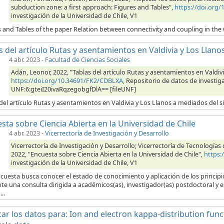
subduction zone: a first approach: Figures and Tables",
https://doi.org
investigación de la Universidad de Chile, V1
s and Tables of the paper Relation between connectivity and coupling in the
s del artículo Rutas y asentamientos en Valdivia y Los Llanos
4 abr. 2023
-
Facultad de Ciencias Sociales
Adán, Leonor, 2022, "Tablas del artículo Rutas y asentamientos en Valdivi
https://doi.org/10.34691/FK2/CDBLXA
, Repositorio de datos de investiga
UNF:6:gteiI20ivaRqzegobgfDlA== [fileUNF]
del artículo Rutas y asentamientos en Valdivia y Los Llanos a mediados del si
sta sobre Ciencia Abierta en la Universidad de Chile
4 abr. 2023
-
Vicerrectoría de Investigación y Desarrollo
Vicerrectoría de Investigación y Desarrollo; Vicerrectoría de Tecnología
2022, "Encuesta sobre Ciencia Abierta en la Universidad de Chile",
https:
investigación de la Universidad de Chile, V1
cuesta busca conocer el estado de conocimiento y aplicación de los principios
e una consulta dirigida a académicos(as), investigador(as) postdoctoral y 
..
car los datos para: Ion and electron kappa-distribution fun