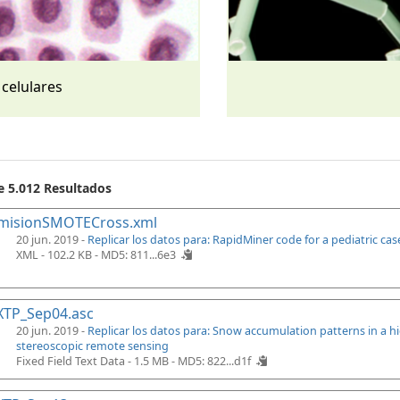
 celulares
e 5.012 Resultados
misionSMOTECross.xml
20 jun. 2019 -
Replicar los datos para: RapidMiner code for a pediatric ca
XML - 102.2 KB -
MD5: 811...6e3
XTP_Sep04.asc
20 jun. 2019 -
Replicar los datos para: Snow accumulation patterns in a 
stereoscopic remote sensing
Fixed Field Text Data - 1.5 MB -
MD5: 822...d1f