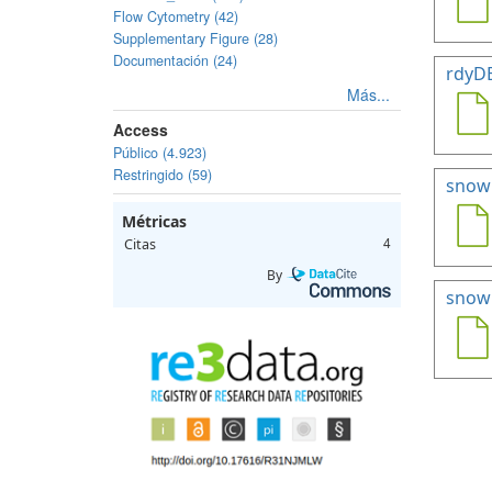
Flow Cytometry (42)
Supplementary Figure (28)
Documentación (24)
rdyD
Más...
Access
Público (4.923)
Restringido (59)
snow
Métricas
Citas
4
By
snowH