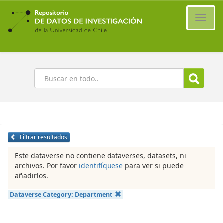
Ir
al
Cambi
contenido
naveg
principal
Buscar
Filtrar resultados
Este dataverse no contiene dataverses, datasets, ni
archivos. Por favor
identifíquese
para ver si puede
añadirlos.
Dataverse Category:
Department