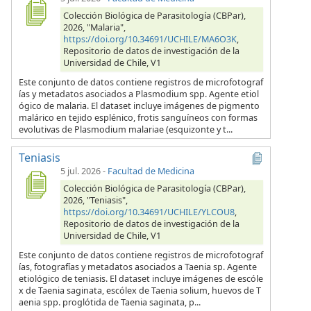
Colección Biológica de Parasitología (CBPar),
2026, "Malaria",
https://doi.org/10.34691/UCHILE/MA6O3K
,
Repositorio de datos de investigación de la
Universidad de Chile, V1
Este conjunto de datos contiene registros de microfotograf
ías y metadatos asociados a Plasmodium spp. Agente etiol
ógico de malaria. El dataset incluye imágenes de pigmento
malárico en tejido esplénico, frotis sanguíneos con formas
evolutivas de Plasmodium malariae (esquizonte y t...
Teniasis
5 jul. 2026
-
Facultad de Medicina
Colección Biológica de Parasitología (CBPar),
2026, "Teniasis",
https://doi.org/10.34691/UCHILE/YLCOU8
,
Repositorio de datos de investigación de la
Universidad de Chile, V1
Este conjunto de datos contiene registros de microfotograf
ías, fotografías y metadatos asociados a Taenia sp. Agente
etiológico de teniasis. El dataset incluye imágenes de escóle
x de Taenia saginata, escólex de Taenia solium, huevos de T
aenia spp. proglótida de Taenia saginata, p...