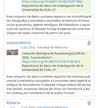
https://doi.org/10.34691/UCHILE/GPPT9W
,
Repositorio de datos de investigación de la
Universidad de Chile, V1
Este conjunto de datos contiene registros de microfotograf
ías, fotografías y metadatos asociados al helminto Echinoc
occus granulosus, agente etiológico de hidatidosis o equin
ococosis quística. El dataset incluye imágenes de corte hist
ológico de tejido intestinal de perro con pres...
Loxoscelismo
5 jul. 2026
-
Facultad de Medicina
Colección Biológica de Parasitología (CBPar),
2026, "Loxoscelismo",
https://doi.org/10.34691/UCHILE/YJC9C6
,
Repositorio de datos de investigación de la
Universidad de Chile, V1
Este conjunto de datos contiene registros de material audi
ovisual y metadatos asociados a Loxosceles laeta agente et
iológico de loxocelismo. El dataset incluye videos del artróp
odo adulto, muestras clínicas de orina con hematuria y lesi
ón cutánea por mordedura de la araña. Proced...
Malaria
5 jul. 2026
-
Facultad de Medicina