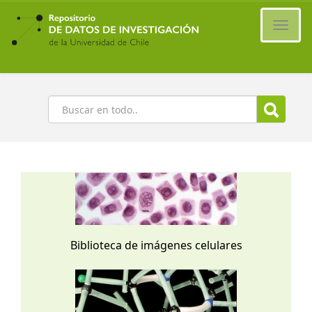
Ir
al
Cambi
contenido
naveg
principal
Buscar
Biblioteca de imágenes celulares