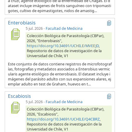
a cruzi, agente etiológico de la enfermedad de Chagas. El d
ataset incluye imágenes de frotis sanguíneo con tripomasti
gotes, cultivo de epimastigotes, nidos de amastig...
Enterobiasis
5 jul. 2026
-
Facultad de Medicina
Colección Biológica de Parasitología (CBPar),
2026, "Enterobiasis",
https://doi.org/10.34691/UCHILE/MVEEJD
,
Repositorio de datos de investigación de la
Universidad de Chile, V1
Este conjunto de datos contiene registros de microfotograf
ías, fotografías y metadatos asociados a Enterobius vermic
ularis agente etiológico de enterobiasis. El dataset incluye i
mágenes del parásito adulto con sus expansiones alares, ej
emplar adulto en test de Graham, huevos en t...
Escabiosis
5 jul. 2026
-
Facultad de Medicina
Colección Biológica de Parasitología (CBPar),
2026, "Escabiosis",
https://doi.org/10.34691/UCHILE/Q4CBRZ
,
Repositorio de datos de investigación de la
Universidad de Chile, V1