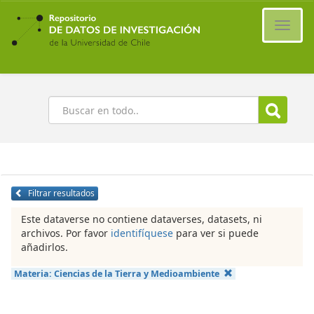
Ir
al
Cambi
contenido
naveg
principal
Buscar
Filtrar resultados
Este dataverse no contiene dataverses, datasets, ni
archivos. Por favor
identifíquese
para ver si puede
añadirlos.
Materia:
Ciencias de la Tierra y Medioambiente