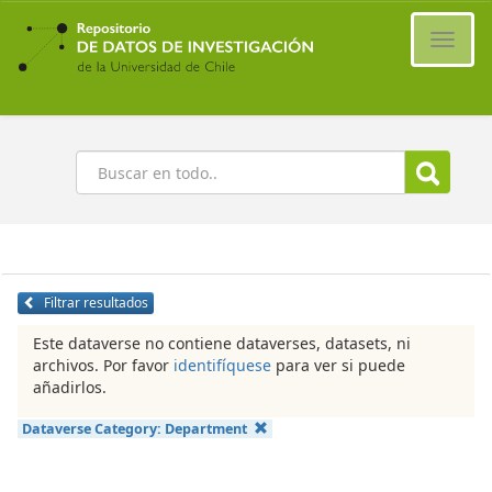
Ir
al
Cambi
contenido
naveg
principal
Buscar
Filtrar resultados
Este dataverse no contiene dataverses, datasets, ni
archivos. Por favor
identifíquese
para ver si puede
añadirlos.
Dataverse Category:
Department