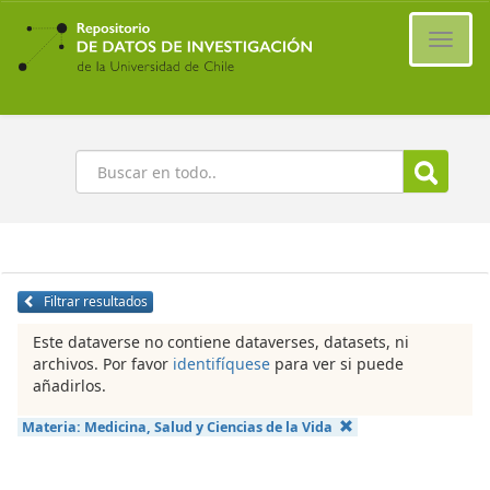
Ir
al
Cambi
contenido
naveg
principal
Buscar
Filtrar resultados
Este dataverse no contiene dataverses, datasets, ni
archivos. Por favor
identifíquese
para ver si puede
añadirlos.
Materia:
Medicina, Salud y Ciencias de la Vida